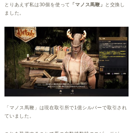
とりあえず私は30個を使って
「マノス馬鞭」
と交換し
ました。
「マノス馬鞭」は現在取引所で1億シルバーで取引され
ていました。