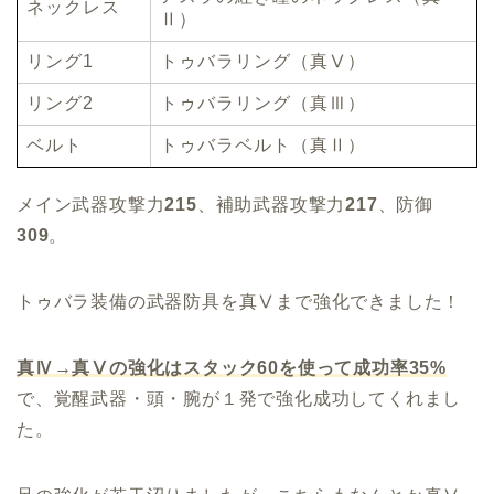
ネックレス
Ⅱ）
リング1
トゥバラリング（真Ⅴ）
リング2
トゥバラリング（真Ⅲ）
ベルト
トゥバラベルト（真Ⅱ）
メイン武器攻撃力
215
、補助武器攻撃力
217
、防御
309
。
トゥバラ装備の武器防具を真Ⅴまで強化できました！
真Ⅳ→真Ⅴの強化はスタック60を使って成功率35%
で、覚醒武器・頭・腕が１発で強化成功してくれまし
た。