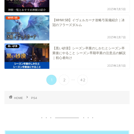
2023年3月5日
MHR:SB
【MHW:SB】イヴェルカーナ攻略弓装備紹介｜冰
冠のフラーズダルム
2023年2月7日
黒い砂漠
【黒い砂漠】シーズン卒業のしかたとシーズン卒
業後にやること シーズン早期卒業の注意点の解説
｜初心者向け
2023年2月5日
...
1
2
42
HOME
PS4