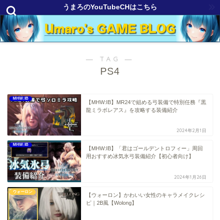
うまろのYouTubeCHはこちら
― TAG ―
PS4
MHW:IB
【MHW:IB】MR24で組める弓装備で特別任務『黒
龍ミラボレアス』を攻略する装備紹介
2024年2月1日
MHW:IB
【MHW:IB】「君はゴールデントロフィー」周回
用おすすめ冰気氷弓装備紹介【初心者向け】
2024年1月26日
ウォーロン
【ウォーロン】かわいい女性のキャラメイクレシ
ピ｜2B風【Wolong】