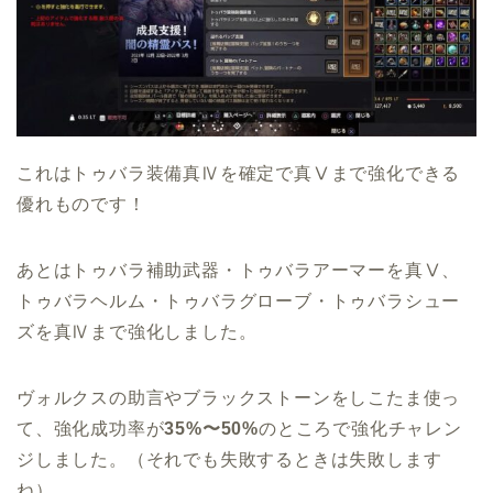
これはトゥバラ装備真Ⅳを確定で真Ⅴまで強化できる
優れものです！
あとはトゥバラ補助武器・トゥバラアーマーを真Ⅴ、
トゥバラヘルム・トゥバラグローブ・トゥバラシュー
ズを真Ⅳまで強化しました。
ヴォルクスの助言やブラックストーンをしこたま使っ
て、強化成功率が
35%〜50%
のところで強化チャレン
ジしました。（それでも失敗するときは失敗します
ね）