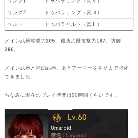
リング1
トゥバラリング（真Ⅴ）
リング2
トゥバラリング（真Ⅲ）
ベルト
トゥバラベルト（真Ⅱ）
メイン武器攻撃力
205
、補助武器攻撃力
187
、防御
296
。
メイン武器と補助武器、あとアーマーを真Ⅴまで強化
できました。
ちなみに現在のプレイ時間は90時間くらいです。