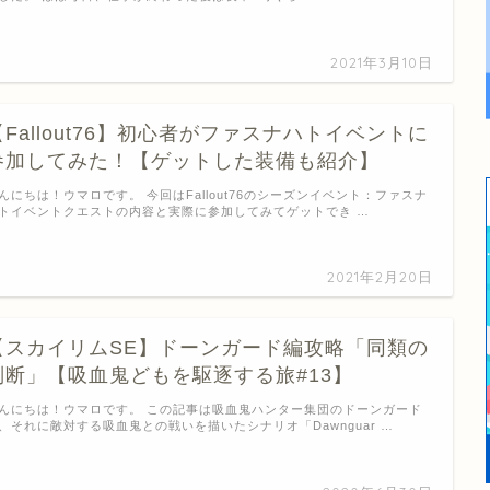
2021年3月10日
【Fallout76】初心者がファスナハトイベントに
参加してみた！【ゲットした装備も紹介】
んにちは！ウマロです。 今回はFallout76のシーズンイベント：ファスナ
トイベントクエストの内容と実際に参加してみてゲットでき …
2021年2月20日
【スカイリムSE】ドーンガード編攻略「同類の
判断」【吸血鬼どもを駆逐する旅#13】
んにちは！ウマロです。 この記事は吸血鬼ハンター集団のドーンガード
、それに敵対する吸血鬼との戦いを描いたシナリオ「Dawnguar …