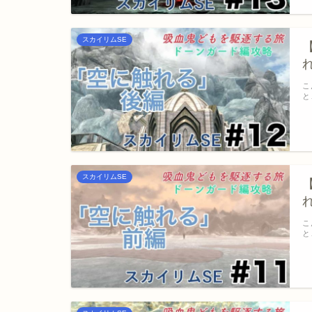
スカイリムSE
こ
と
スカイリムSE
こ
と