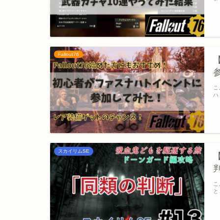
Fallout76
こ
ハ
スカイリムSE
こ
と