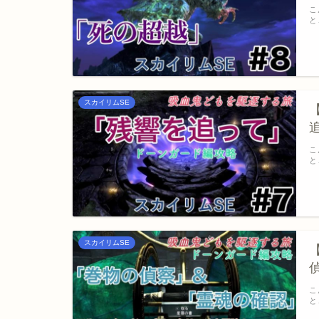
こ
と
スカイリムSE
こ
と
スカイリムSE
こ
と