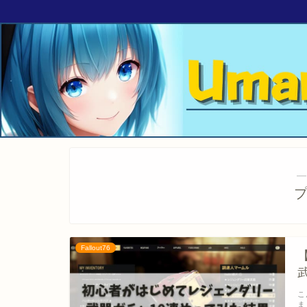
―
Fallout76
こ
ま