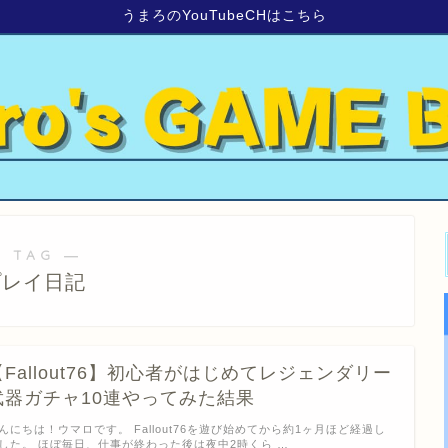
うまろのYouTubeCHはこちら
 TAG ―
プレイ日記
【Fallout76】初心者がはじめてレジェンダリー
武器ガチャ10連やってみた結果
んにちは！ウマロです。 Fallout76を遊び始めてから約1ヶ月ほど経過し
した。 ほぼ毎日、仕事が終わった後は夜中2時くら …