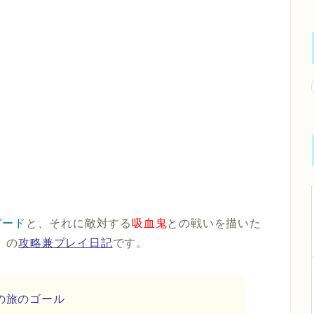
ガード
と、それに敵対する
吸血鬼
との戦いを描いた
」
の
攻略兼プレイ日記
です。
の旅のゴール