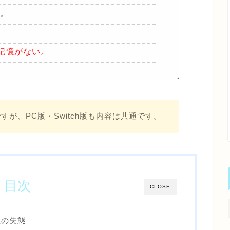
し。
。
記憶がない。
すが、PC版・Switch版も内容は共通です。
目次
CLOSE
悪の失態