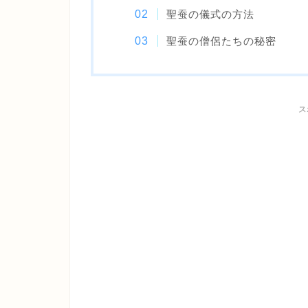
聖蚕の儀式の方法
聖蚕の僧侶たちの秘密
ス