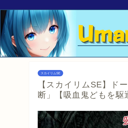
スカイリムSE
【スカイリムSE】ド
断」【吸血鬼どもを駆逐