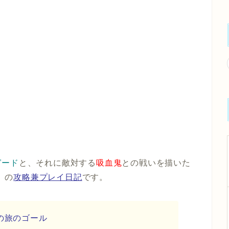
ガード
と、それに敵対する
吸血鬼
との戦いを描いた
」
の
攻略兼プレイ日記
です。
の旅のゴール