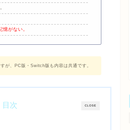
し。
。
記憶がない。
すが、PC版・Switch版も内容は共通です。
目次
CLOSE