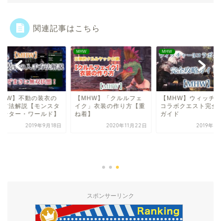
関連記事はこちら
W
MHW
MHW
MHW】不動の装衣の
【MHW】「クルルフェ
【MHW】ウィッチャ
手方法解説【モンスタ
イク」衣装の作り方【重
コラボクエスト完全
ハンター・ワールド】
ね着】
ガイド
2019年9月18日
2020年11月22日
2019年9
スポンサーリンク