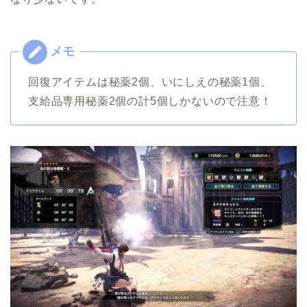
回復アイテムは秘薬2個、いにしえの秘薬1個、
支給品専用秘薬2個の計5個しかないので注意！