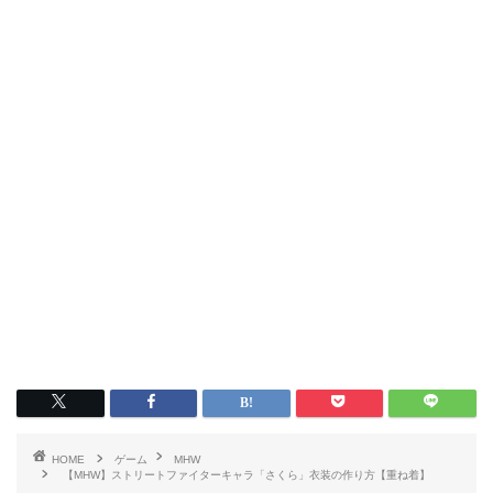
HOME
ゲーム
MHW
【MHW】ストリートファイターキャラ「さくら」衣装の作り方【重ね着】