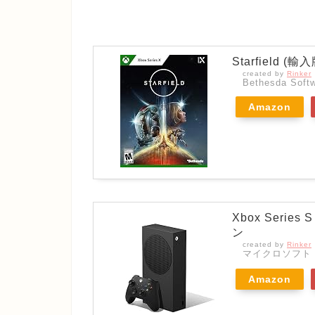
Starfield (輸
created by
Rinker
Bethesda Softw
Amazon
Xbox Seri
ン
created by
Rinker
マイクロソフト
Amazon