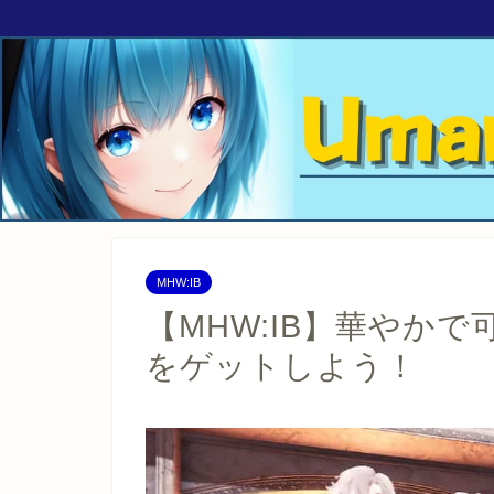
MHW:IB
【MHW:IB】華やか
をゲットしよう！