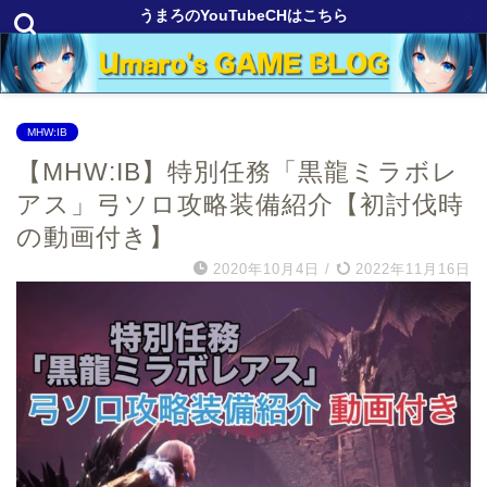
うまろのYouTubeCHはこちら
MHW:IB
【MHW:IB】特別任務「黒龍ミラボレ
アス」弓ソロ攻略装備紹介【初討伐時
の動画付き】
2020年10月4日
/
2022年11月16日