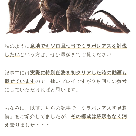
私のように
意地でもソロ且つ弓でミラボレアスを討伐
したい
という方は、ぜひ最後までご覧ください！
記事中には
実際に特別任務を初クリアした時の動画も
載せています
ので、拙いプレイですが立ち回りの参考
にしていただければと思います。
ちなみに、以前こちらの記事で「ミラボレアス初見装
備」をご紹介してましたが、
その構成は跡形もなく消
え去りました・・・