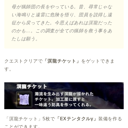
母が猟師団の長をやっている。昔、尋常じゃな
い海鳴りと遠雷に危険を悟り、団員を説得し遠
征から戻ってきた。今思えばあれは溟龍だった
のかも…。この調査が全ての猟師を救う事をあ
たしは願う。
クエストクリアで
「溟龍チケット」
をゲットできま
す。
「溟龍チケット」5枚で
「EXテンタクルγ」
装備を作る
ことができます。