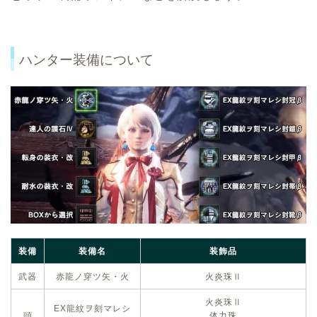
ハンター装備について
装備
装備名
装飾品
武器
赤龍ノ穿ツ矢・火
火炎珠Ⅱ
火炎珠Ⅱ
EX龍紋ヲ刻マレシ
頭
体力珠