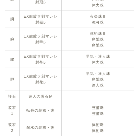
封冠β
体力珠
EX龍紋ヲ刻マレシ
火炎珠Ⅱ
胴
封鎧β
強弓珠
体術珠Ⅱ
EX龍紋ヲ刻マレシ
腕
痛撃珠
封甲β
痛撃珠
EX龍紋ヲ刻マレシ
早気・達人珠
腰
封帯β
体力珠
早気・達人珠
EX龍紋ヲ刻マレシ
脚
痛撃珠
封靴β
達人珠
護石
達人の護石Ⅳ
装衣
整備珠
転身の装衣・改
１
整備珠
装衣
体術珠
耐水の装衣・改
２
体術珠