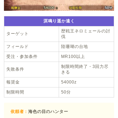
溟鳴り遥か遠く
歴戦王ネロミェールの討
ターゲット
伐
フィールド
陸珊瑚の台地
受注・参加条件
MR100以上
制限時間終了・3回力尽
失敗条件
きる
報奨金
54000z
制限時間
50分
依頼者：
海色の目のハンター