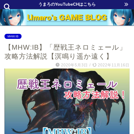
うまろのYouTubeCHはこちら
MHW:IB
【MHW:IB】「歴戦王ネロミェール」
攻略方法解説【溟鳴り遥か遠く】
2020年5月3日
/
2022年11月16日