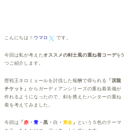
こんにちは！
ウマロ
です。
今回は私が考えた
オススメの剣士風の重ね着コーデ
を5
つご紹介します。
歴戦王ネロミェールを討伐した報酬で得られる
「溟龍
チケット」
からガーディアンシリーズの重ね着装備が
作れるようになったので、剣を携えたハンターの重ね
着を考えてみました。
今回は
「
赤
・
青
・黒・
白
・
黄金
」
という５色のテーマ