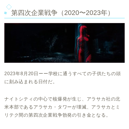
第四次企業戦争（2020〜2023年）
2023年8月20日ーー学校に通うすべての子供たちの頭
に刻み込まれる日付だ。
ナイトシティの中心で核爆発が生じ、アラサカ社の北
米本部であるアラサカ・タワーが壊滅、アラサカとミ
リテク間の第四次企業戦争勃発の引き金となる。