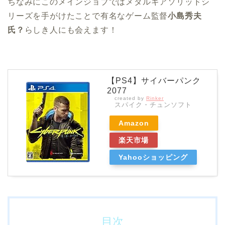
ちなみにこのメインジョブではメタルギアソリッドシ
リーズを手がけたことで有名なゲーム監督
小島秀夫
氏？
らしき人にも会えます！
【PS4】サイバーパンク
2077
created by
Rinker
スパイク・チュンソフト
Amazon
楽天市場
Yahooショッピング
目次