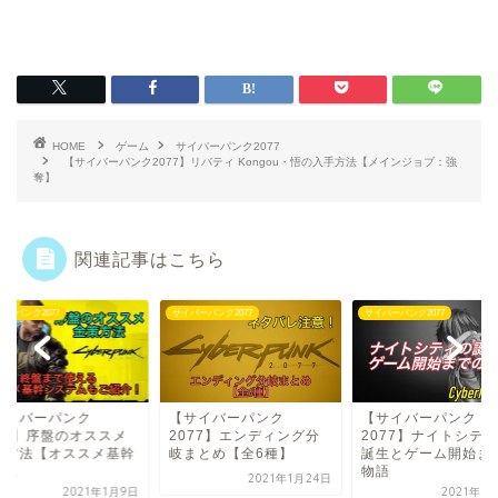
HOME
ゲーム
サイバーパンク2077
【サイバーパンク2077】リバティ Kongou・悟の入手方法【メインジョブ：強
奪】
関連記事はこちら
バーパンク2077
サイバーパンク2077
サイバーパンク2077
サイバーパンク
【サイバーパンク
【サイバーパンク
077】序盤のオススメ
2077】エンディング分
2077】ナイトシテ
策方法【オススメ基幹
岐まとめ【全6種】
誕生とゲーム開始ま
...
物語
2021年1月24日
2021年1月9日
2021年1