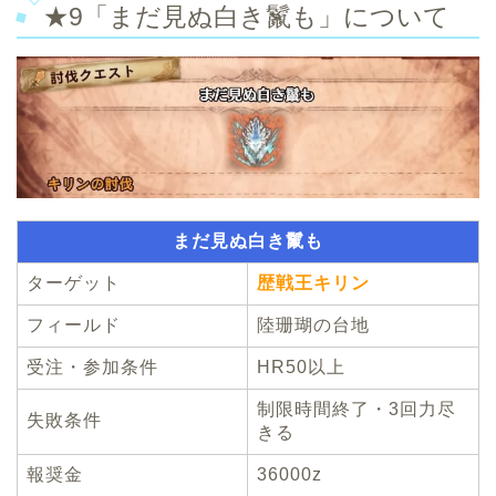
★9「まだ見ぬ白き鬣も」について
まだ見ぬ白き鬣も
ターゲット
歴戦王キリン
フィールド
陸珊瑚の台地
受注・参加条件
HR50以上
制限時間終了・3回力尽
失敗条件
きる
報奨金
36000z