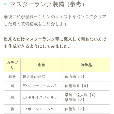
マスターランク装備（参考）
最後に私が歴戦王キリンのクエストを弓ソロでクリア
した時の装備構成をご紹介します！
出来るだけマスターランク帯に突入して間もない方で
も作成できるようにしてみました。
カテゴ
名称
装飾品
リ
武器
銀火竜の烈弓
体力珠【1】
頭
EXジャナフヘルムβ
体術珠Ⅱ【4】
早気・達人珠【4】
胴
EXギルオスメイルβ
早気珠【2】
腕
EXボーンアームα
体術珠【2】