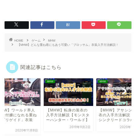
HOME
ゲーム
MHW
【MHW】どんな重ね着にもあう可愛い「ブロッサム」衣装入手方法解説！
関連記事はこちら
W
MHW
MHW
MHW】ワールド界人
【MHW】転身の装衣の
【MHW】アサシン
の受付嬢になれる重ね
入手方法解説【モンスタ
衣の入手方法解説【
「ブリゲイド」衣装
ーハンター・ワールド】
シンクリードコラボ
.
2019年9月2日
2020年1
2020年11月8日