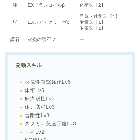
腰
EXブランコイルβ
体術珠【2】
早気・体術珠【4】
脚
EXカガチグリーヴβ
耐雷珠【1】
耐雷珠【1】
護石
火炎の護石Ⅳ
ー
発動スキル
火属性攻撃強化Lv6
体術Lv5
麻痺耐性Lv3
体力増強Lv3
雷耐性Lv3
スタミナ急速回復Lv3
耳栓Lv2