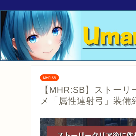
MHR:SB
【MHR:SB】ストー
メ「属性連射弓」装備