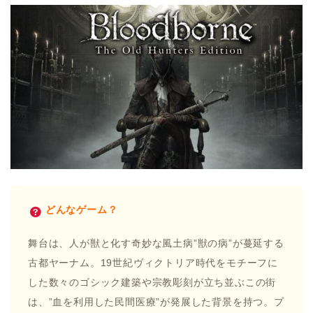
どんなゲーム？
舞台は、人が獣と化す奇妙な風土病”獣の病”が蔓延する
古都ヤーナム。19世紀ヴィクトリア時代をモチーフに
した数々のゴシック建築や宗教彫刻が立ち並ぶこの街
は、”血を利用した民間医療”が発展した背景を持つ。プ