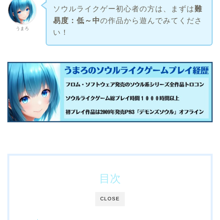
ソウルライクゲー初心者の方は、まずは
難
易度：低～中
の作品から遊んでみてくださ
うまろ
い！
目次
CLOSE