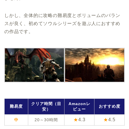
しかし、全体的に攻略の難易度とボリュームのバラン
スが良く、初めてソウルシリーズを遊ぶ人におすすめ
の作品です。
クリア時間（目
Amazonレ
難易度
おすすめ度
安）
ビュー
★
4.3
★
4.5
中
20～30時間