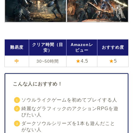
クリア時間（目
Amazonレ
難易度
おすすめ度
安）
ビュー
★
4.5
★
5
中
30~50時間
こんな人におすすめ！
ソウルライクゲームを初めてプレイする人
綺麗なグラフィックのアクションRPGを遊
びたい人
ダークソウルシリーズを1本も遊んだこと
がない人