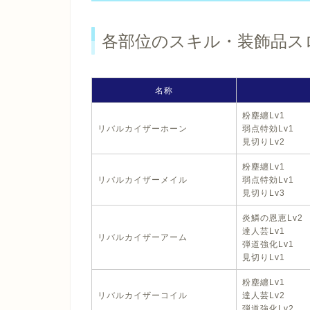
各部位のスキル・装飾品ス
名称
粉塵纏Lv1
リバルカイザーホーン
弱点特効Lv1
見切りLv2
粉塵纏Lv1
リバルカイザーメイル
弱点特効Lv1
見切りLv3
炎鱗の恩恵Lv2
達人芸Lv1
リバルカイザーアーム
弾道強化Lv1
見切りLv1
粉塵纏Lv1
リバルカイザーコイル
達人芸Lv2
弾道強化Lv2