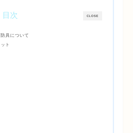
目次
CLOSE
ズ防具について
ロット
て