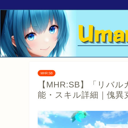
MHR:SB
【MHR:SB】「リバ
能・スキル詳細｜傀異