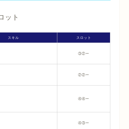
ロット
スキル
スロット
③②ー
②②ー
④④ー
④③ー