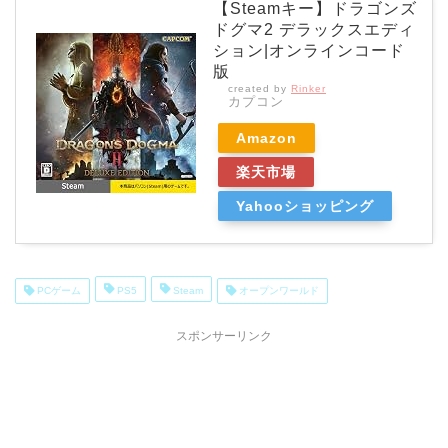
【Steamキー】ドラゴンズ
ドグマ2 デラックスエディ
ション|オンラインコード
版
created by
Rinker
カプコン
Amazon
楽天市場
Yahooショッピング
PCゲーム
PS5
Steam
オープンワールド
スポンサーリンク