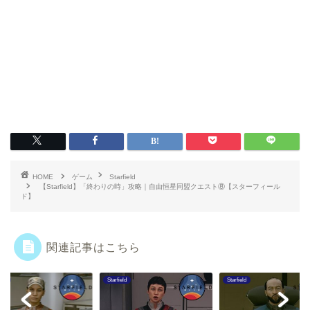
HOME
ゲーム
Starfield
【Starfield】「終わりの時」攻略｜自由恒星同盟クエスト⑧【スターフィール
ド】
関連記事はこちら
eld
Starfield
Starfield