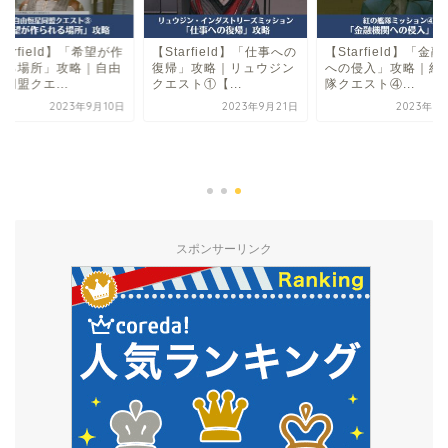
tarfield】「希望が作
【Starfield】「仕事への
【Starfield】「金
れる場所」攻略｜自由
復帰」攻略｜リュウジン
への侵入」攻略｜紅
同盟クエ...
クエスト①【...
隊クエスト④...
2023年9月10日
2023年9月21日
2023年9
スポンサーリンク