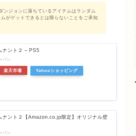
びダンジョンに落ちているアイテムはランダム
テムがゲットできるとは限らないことをご承知
 レムナント２ – PS5
ジャパン
楽天市場
Yahooショッピング
I レムナント２【Amazon.co.jp限定】オリジナル壁
ジャパン