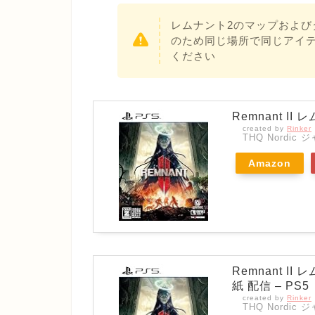
レムナント2のマップおよ
のため同じ場所で同じアイ
ください
Remnant II
created by
Rinker
THQ Nordic 
Amazon
Remnant I
紙 配信 – PS5
created by
Rinker
THQ Nordic 