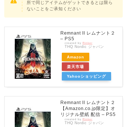
所で同じアイテムがゲットできるとは限ら
ないことをご承知ください
Remnant II レムナント２
– PS5
created by
Rinker
THQ Nordic ジャパン
Amazon
楽天市場
Yahooショッピング
Remnant II レムナント２
【Amazon.co.jp限定】オ
リジナル壁紙 配信 – PS5
created by
Rinker
THQ Nordic ジャパン