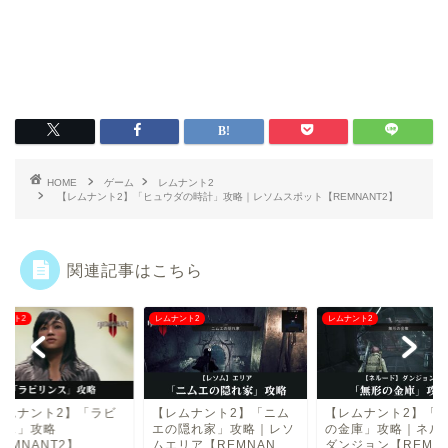
HOME
ゲーム
レムナント2
【レムナント2】「ヒュウダの時計」攻略｜レソムスポット【REMNANT2】
関連記事はこちら
ナント2
レムナント2
レムナント2
レムナント2】「ラビ
【レムナント2】「ニム
【レムナント2】「
ンス」攻略
エの隠れ家」攻略｜レソ
の金庫」攻略｜ネル
EMNANT2】
ムエリア【REMNAN...
ダンジョン【REMNA.