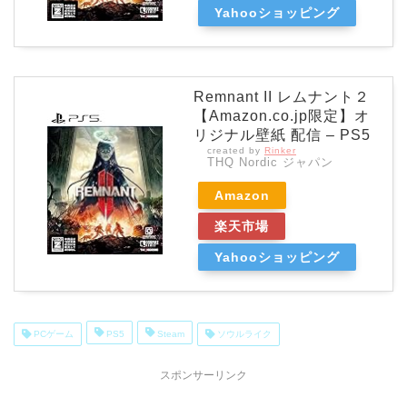
Yahooショッピング
Remnant II レムナント２
【Amazon.co.jp限定】オ
リジナル壁紙 配信 – PS5
created by
Rinker
THQ Nordic ジャパン
Amazon
楽天市場
Yahooショッピング
PCゲーム
PS5
Steam
ソウルライク
スポンサーリンク