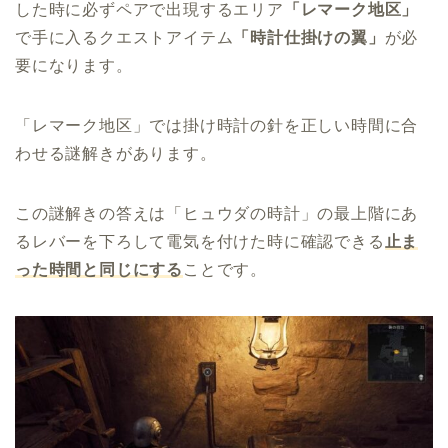
した時に必ずペアで出現するエリア
「レマーク地区」
で手に入るクエストアイテム
「時計仕掛けの翼」
が必
要になります。
「レマーク地区」では掛け時計の針を正しい時間に合
わせる謎解きがあります。
この謎解きの答えは「ヒュウダの時計」の最上階にあ
るレバーを下ろして電気を付けた時に確認できる
止ま
った時間と同じにする
ことです。