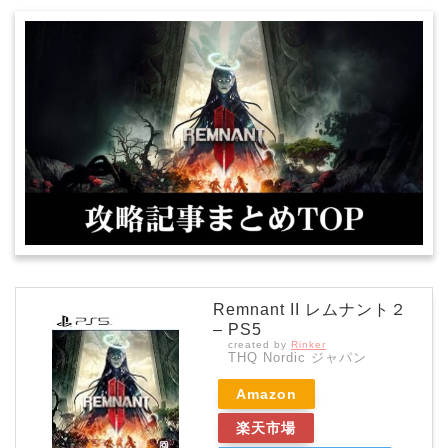
Remnant II レムナント２
– PS5
created by
Rinker
THQ Nordic ジャパン
Amazon
楽天市場