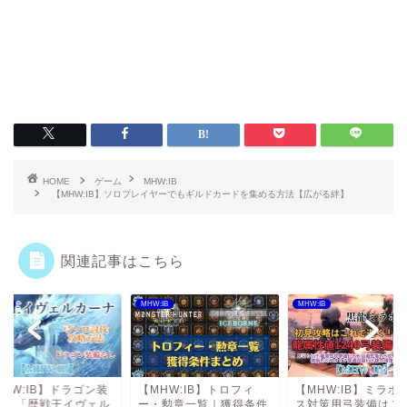
HOME
ゲーム
MHW:IB
【MHW:IB】ソロプレイヤーでもギルドカードを集める方法【広がる絆】
関連記事はこちら
:IB
MHW:IB
MHW:IB
MHW:IB】ドラゴン装
【MHW:IB】トロフィ
【MHW:IB】ミラボ
なし「歴戦王イヴェル
ー・勲章一覧｜獲得条件
ス対策用弓装備はこ