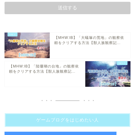
【MHW:IB】「大蟻塚の荒地」の観察依
頼をクリアする方法【獣人族観察記...
【MHW:IB】「陸珊瑚の台地」の観察依
頼をクリアする方法【獣人族観察記...
ゲームブログをはじめたい人