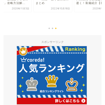
ナ」攻略方法解...
まとめ
逝く！装備紹介【初..
2020年11月3日
2022年10月18日
2020年9
スポンサーリンク