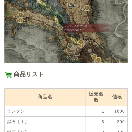
商品リスト
販売個
商品名
値段
数
ランタン
1
1800
鍛石【１】
5
200