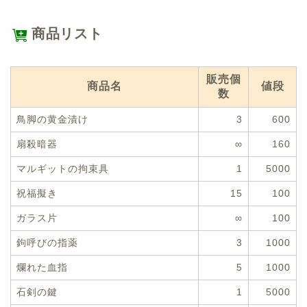
商品リスト
販売個
商品名
値段
数
鳥脚の黄金漬け
3
600
扇殺暗器
∞
160
マルギットの拘束具
1
5000
祝福擬き
15
100
ガラス片
∞
100
鉤呼びの指薬
3
1000
爛れた血指
5
1000
石剣の鍵
1
5000