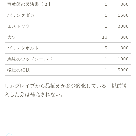
宣教師の製法書【２】
1
800
パリングダガー
1
1600
エストック
1
3000
大矢
10
300
バリスタボルト
5
300
馬紋のウッドシールド
1
1000
犠牲の細枝
1
5000
リムグレイブから品揃えが多少変化している。以前購
入した分は補充されない。