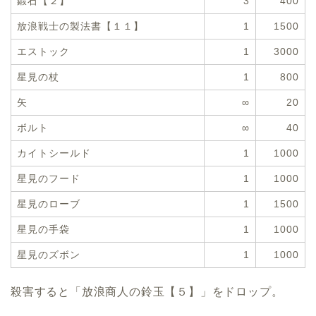
鍛石【２】
3
400
放浪戦士の製法書【１１】
1
1500
エストック
1
3000
星見の杖
1
800
矢
∞
20
ボルト
∞
40
カイトシールド
1
1000
星見のフード
1
1000
星見のローブ
1
1500
星見の手袋
1
1000
星見のズボン
1
1000
殺害すると「放浪商人の鈴玉【５】」をドロップ。