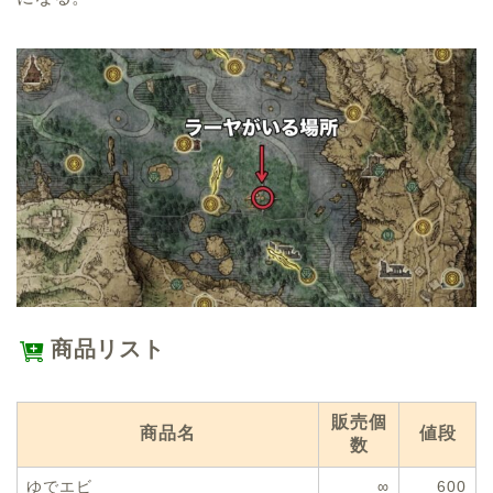
商品リスト
販売個
商品名
値段
数
ゆでエビ
∞
600