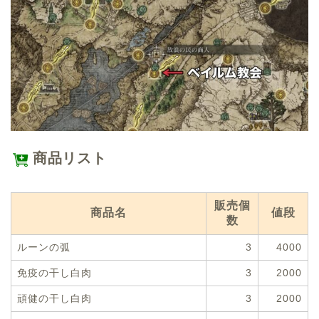
商品リスト
販売個
商品名
値段
数
ルーンの弧
3
4000
免疫の干し白肉
3
2000
頑健の干し白肉
3
2000