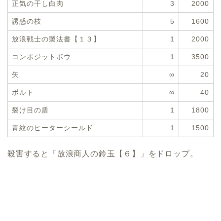
正気の干し白肉
3
2000
誘惑の枝
5
1600
放浪戦士の製法書【１３】
1
2000
コンポジットボウ
1
3500
矢
∞
20
ボルト
∞
40
裂け目の盾
1
1800
青紋のヒーターシールド
1
1500
殺害すると「放浪商人の鈴玉【６】」をドロップ。