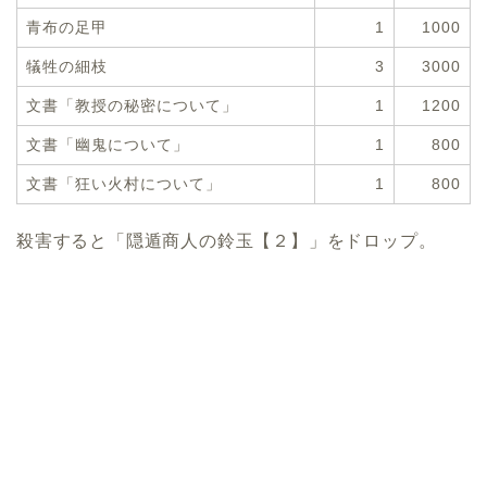
青布の足甲
1
1000
犠牲の細枝
3
3000
文書「教授の秘密について」
1
1200
文書「幽鬼について」
1
800
文書「狂い火村について」
1
800
殺害すると「隠遁商人の鈴玉【２】」をドロップ。