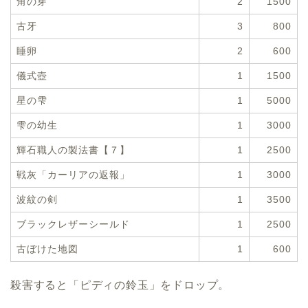
角の芽
2
1500
古牙
3
800
睡卵
2
600
儀式壺
1
1500
星の雫
1
5000
雫の幼生
1
3000
輝石職人の製法書【７】
1
2500
戦灰「カーリアの返報」
1
3000
波紋の剣
1
3500
ブラックレザーシールド
1
2500
古ぼけた地図
1
600
殺害すると「ピディの鈴玉」をドロップ。