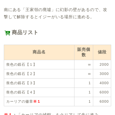
南にある「王家領の廃墟」に幻影の壁があるので、攻
撃して解除するとイジーがいる場所に進める。
商品リスト
販売個
商品名
値段
数
喪色の鍛石【１】
∞
2000
喪色の鍛石【２】
∞
3000
喪色の鍛石【３】
1
4000
喪色の鍛石【４】
1
6000
カーリアの徽章
※１
1
6000
※１
：
「カーリアの城館」をクリアして先に進み、