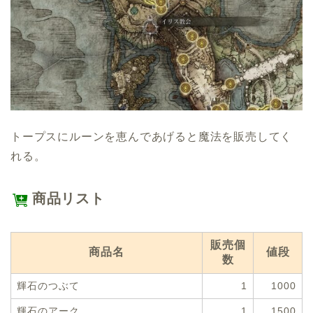
トープスにルーンを恵んであげると魔法を販売してく
れる。
商品リスト
販売個
商品名
値段
数
輝石のつぶて
1
1000
輝石のアーク
1
1500