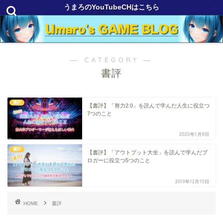
うまろのYouTubeCHはこちら
― CATEGORY ―
書評
書評
【書評】「努力2.0」を読んで学んだ人生に役立つ
7つのこと
2020年1月8日
書評
【書評】「アウトプット大全」を読んで学んだブ
ロガーに役立つ5つのこと
2019年12月10日
HOME
書評