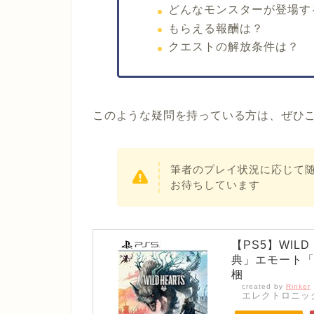
どんなモンスターが登場す
もらえる報酬は？
クエストの解放条件は？
このような疑問を持っている方は、ぜひ
筆者のプレイ状況に応じて
お待ちしています
【PS5】WIL
典」エモート「
梱
created by
Rinker
エレクトロニッ