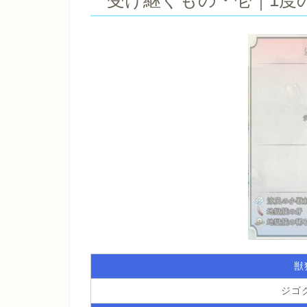
受け継ぐもの・壱｜1度
獣
ジゴ