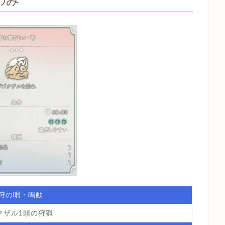
のみ
狩の唄・鳴動
クザル1頭の狩猟