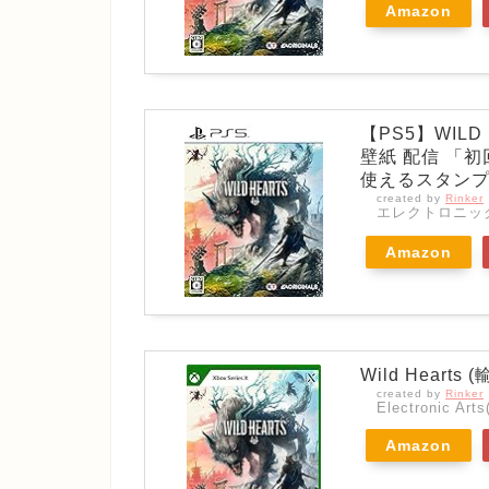
Amazon
【PS5】WILD
壁紙 配信 「
使えるスタンプ
created by
Rinker
エレクトロニッ
Amazon
Wild Hearts 
created by
Rinker
Electronic Arts
Amazon