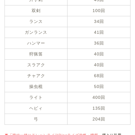
双剣
100回
ランス
34回
ガンランス
41回
ハンマー
36回
狩猟笛
40回
スラアク
40回
チャアク
68回
操虫棍
50回
ライト
400回
ヘビィ
135回
弓
204回