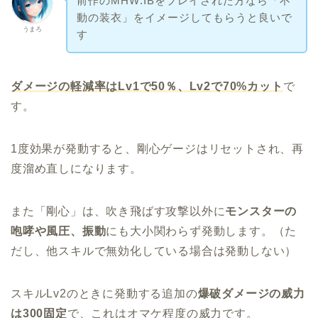
前作のMHW:IBをプレイされた方なら「不
動の装衣」をイメージしてもらうと良いで
うまろ
す
ダメージの軽減率はLv1で50％、Lv2で70%カット
で
す。
1度効果が発動すると、剛心ゲージはリセットされ、再
度溜め直しになります。
また「剛心」は、吹き飛ばす攻撃以外に
モンスターの
咆哮や風圧、振動
にも大小関わらず発動します。（た
だし、他スキルで無効化している場合は発動しない）
スキルLv2のときに発動する追加の
爆破ダメージの威力
は300固定
で、これはオマケ程度の威力です。