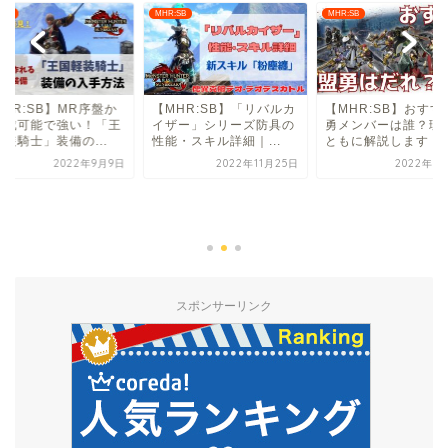
:SB
MHR:SB
MHR:SB
MHR:SB】「リバルカ
【MHR:SB】おすすめ盟
ザー」シリーズ防具の
勇メンバーは誰？理由と
・スキル詳細｜...
ともに解説します
2022年11月25日
2022年12月1日
【MHR:SB】MR序
ら作成可能で強い！
国軽装騎士」装備の..
2022年9
スポンサーリンク