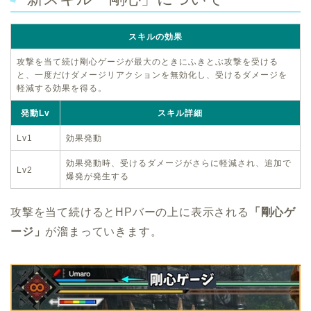
スキルの効果
攻撃を当て続け剛心ゲージが最大のときにふきとぶ攻撃を受ける
と、一度だけダメージリアクションを無効化し、受けるダメージを
軽減する効果を得る。
発動Lv
スキル詳細
Lv1
効果発動
効果発動時、受けるダメージがさらに軽減され、追加で
Lv2
爆発が発生する
攻撃を当て続けるとHPバーの上に表示される
「剛心ゲ
ージ」
が溜まっていきます。