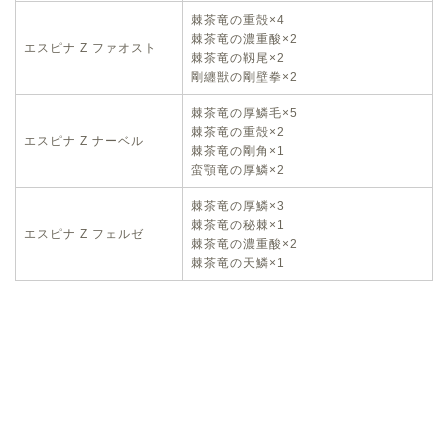
棘茶竜の重殻×4
棘茶竜の濃重酸×2
エスピナ Z ファオスト
棘茶竜の靱尾×2
剛纏獣の剛壁拳×2
棘茶竜の厚鱗毛×5
棘茶竜の重殻×2
エスピナ Z ナーベル
棘茶竜の剛角×1
蛮顎竜の厚鱗×2
棘茶竜の厚鱗×3
棘茶竜の秘棘×1
エスピナ Z フェルゼ
棘茶竜の濃重酸×2
棘茶竜の天鱗×1