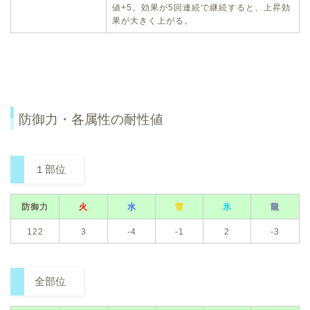
値+5。効果が5回連続で継続すると、上昇効
果が大きく上がる。
防御力・各属性の耐性値
１部位
防御力
火
水
雷
氷
龍
122
3
-4
-1
2
-3
全部位