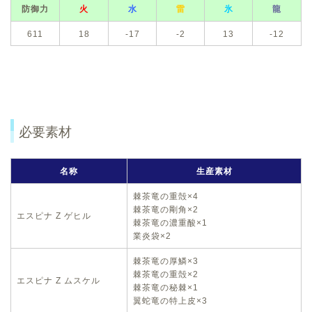
防御力
火
水
雷
氷
龍
611
18
-17
-2
13
-12
必要素材
名称
生産素材
棘茶竜の重殻×4
棘茶竜の剛角×2
エスピナ Z ゲヒル
棘茶竜の濃重酸×1
業炎袋×2
棘茶竜の厚鱗×3
棘茶竜の重殻×2
エスピナ Z ムスケル
棘茶竜の秘棘×1
翼蛇竜の特上皮×3