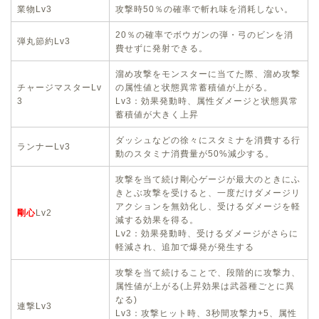
業物Lv3
攻撃時50％の確率で斬れ味を消耗しない。
20％の確率でボウガンの弾・弓のビンを消
弾丸節約Lv3
費せずに発射できる。
溜め攻撃をモンスターに当てた際、溜め攻撃
チャージマスターLv
の属性値と状態異常蓄積値が上がる。
3
Lv3：効果発動時、属性ダメージと状態異常
蓄積値が大きく上昇
ダッシュなどの徐々にスタミナを消費する行
ランナーLv3
動のスタミナ消費量が50%減少する。
攻撃を当て続け剛心ゲージが最大のときにふ
きとぶ攻撃を受けると、一度だけダメージリ
アクションを無効化し、受けるダメージを軽
剛心
Lv2
減する効果を得る。
Lv2：効果発動時、受けるダメージがさらに
軽減され、追加で爆発が発生する
攻撃を当て続けることで、段階的に攻撃力、
属性値が上がる(上昇効果は武器種ごとに異
なる)
連撃Lv3
Lv3：攻撃ヒット時、3秒間攻撃力+5、属性