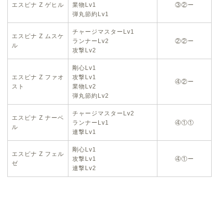
エスピナ Z ゲヒル
業物Lv1
③②ー
弾丸節約Lv1
チャージマスターLv1
エスピナ Z ムスケ
ランナーLv2
②②ー
ル
攻撃Lv2
剛心Lv1
エスピナ Z ファオ
攻撃Lv1
④②ー
スト
業物Lv2
弾丸節約Lv2
チャージマスターLv2
エスピナ Z ナーベ
ランナーLv1
④①①
ル
連撃Lv1
剛心Lv1
エスピナ Z フェル
攻撃Lv1
④①ー
ゼ
連撃Lv2