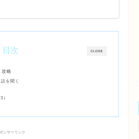
目次
CLOSE
t」攻略
に話を聞く
3）
ポンサーリンク