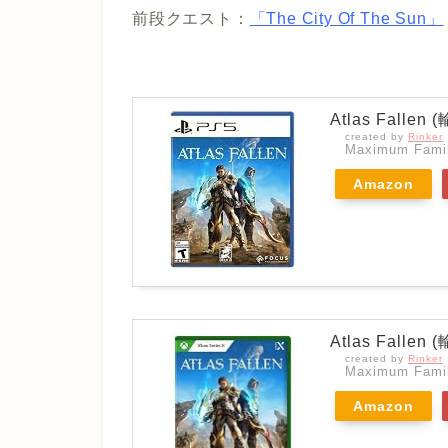
前段クエスト：
「The City Of The Sun」
Atlas Fallen
created by
Rinker
Maximum Famil
Amazon
Atlas Fallen
created by
Rinker
Maximum Famil
Amazon